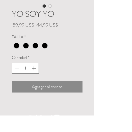
YO SOY YO
Precio
Precio
 59,99 US$ 
44,99 US$
de
TALLA
*
oferta
Cantidad
*
Agregar al carrito
MUSICA
COACHING