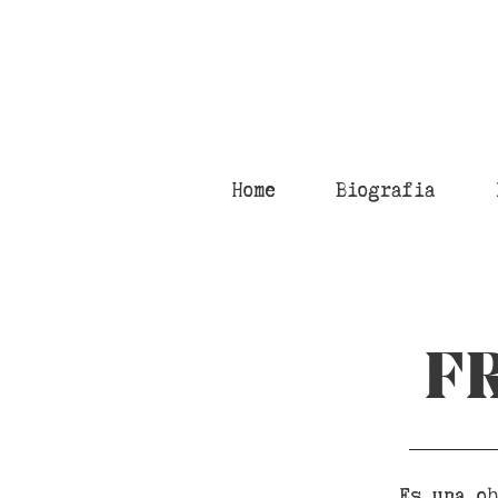
Home
Biografia
F
Es una ob