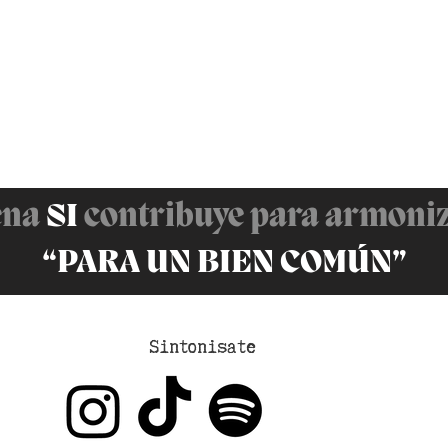
ena
SI
contribuye para armoni
“PARA UN BIEN COMÚN”
Sintonisate